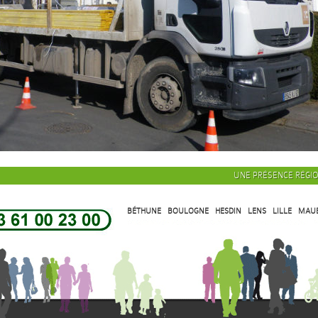
UNE PRÉSENCE RÉGI
BÉTHUNE
BOULOGNE
HESDIN
LENS
LILLE
MAU